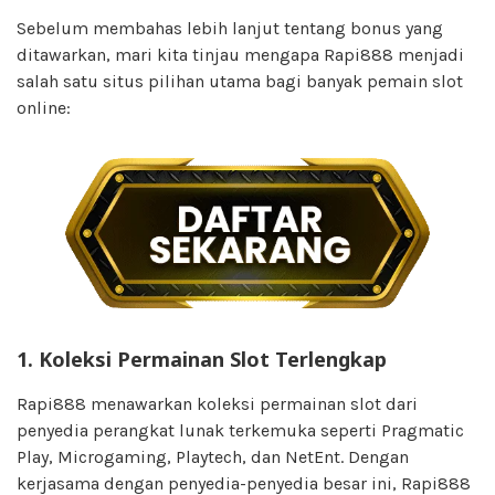
Sebelum membahas lebih lanjut tentang bonus yang
ditawarkan, mari kita tinjau mengapa Rapi888 menjadi
salah satu situs pilihan utama bagi banyak pemain slot
online:
1. Koleksi Permainan Slot Terlengkap
Rapi888 menawarkan koleksi permainan slot dari
penyedia perangkat lunak terkemuka seperti Pragmatic
Play, Microgaming, Playtech, dan NetEnt. Dengan
kerjasama dengan penyedia-penyedia besar ini, Rapi888