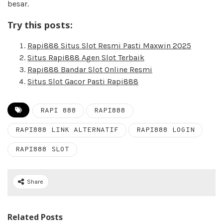
besar.
Try this posts:
Rapi888 Situs Slot Resmi Pasti Maxwin 2025
Situs Rapi888 Agen Slot Terbaik
Rapi888 Bandar Slot Online Resmi
Situs Slot Gacor Pasti Rapi888
RAPI 888
RAPI888
RAPI888 LINK ALTERNATIF
RAPI888 LOGIN
RAPI888 SLOT
Share
Related Posts