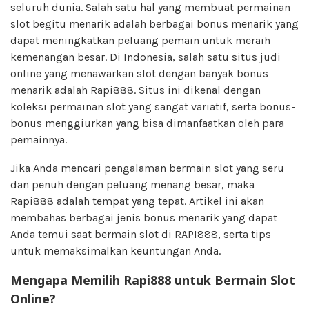
seluruh dunia. Salah satu hal yang membuat permainan
slot begitu menarik adalah berbagai bonus menarik yang
dapat meningkatkan peluang pemain untuk meraih
kemenangan besar. Di Indonesia, salah satu situs judi
online yang menawarkan slot dengan banyak bonus
menarik adalah Rapi888. Situs ini dikenal dengan
koleksi permainan slot yang sangat variatif, serta bonus-
bonus menggiurkan yang bisa dimanfaatkan oleh para
pemainnya.
Jika Anda mencari pengalaman bermain slot yang seru
dan penuh dengan peluang menang besar, maka
Rapi888 adalah tempat yang tepat. Artikel ini akan
membahas berbagai jenis bonus menarik yang dapat
Anda temui saat bermain slot di
RAPI888
, serta tips
untuk memaksimalkan keuntungan Anda.
Mengapa Memilih Rapi888 untuk Bermain Slot
Online?