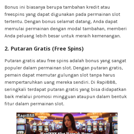
Bonus ini biasanya berupa tambahan kredit atau
freespins yang dapat digunakan pada permainan slot
tertentu. Dengan bonus selamat datang, Anda dapat
memulai permainan dengan modal tambahan, memberi
Anda peluang lebih besar untuk meraih kemenangan.
2. Putaran Gratis (Free Spins)
Putaran gratis atau free spins adalah bonus yang sangat
populer dalam permainan slot. Dengan putaran gratis,
pemain dapat memutar gulungan slot tanpa harus
mempertaruhkan uang mereka sendiri. Di Rapi888,
seringkali terdapat putaran gratis yang bisa didapatkan
baik melalui promosi mingguan ataupun dalam bentuk
fitur dalam permainan slot.