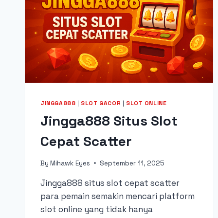
JINGGA888
|
SLOT GACOR
|
SLOT ONLINE
Jingga888 Situs Slot
Cepat Scatter
By
Mihawk Eyes
September 11, 2025
Jingga888 situs slot cepat scatter
para pemain semakin mencari platform
slot online yang tidak hanya