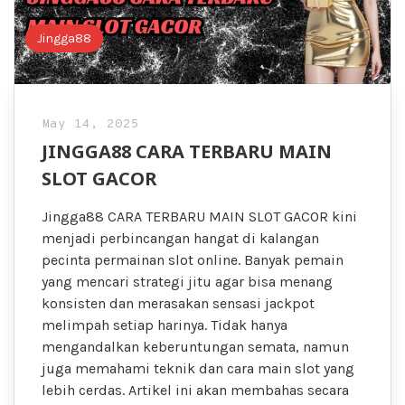
Jingga88
May 14, 2025
JINGGA88 CARA TERBARU MAIN
SLOT GACOR
Jingga88 CARA TERBARU MAIN SLOT GACOR kini
menjadi perbincangan hangat di kalangan
pecinta permainan slot online. Banyak pemain
yang mencari strategi jitu agar bisa menang
konsisten dan merasakan sensasi jackpot
melimpah setiap harinya. Tidak hanya
mengandalkan keberuntungan semata, namun
juga memahami teknik dan cara main slot yang
lebih cerdas. Artikel ini akan membahas secara