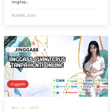
lengkap…
Mihawk Eyes
Jingga88
May 12, 2025