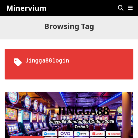
Minervium
Browsing Tag
Jingga88login