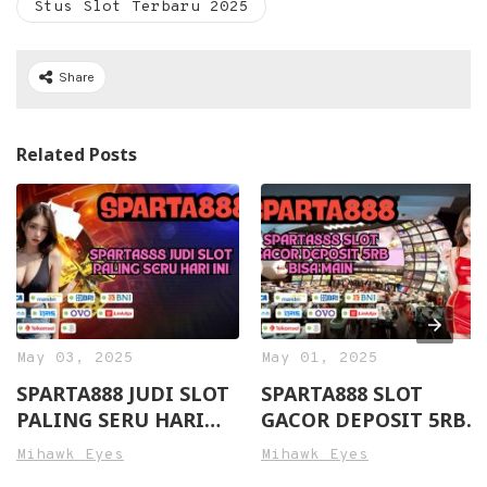
Stus Slot Terbaru 2025
Share
Related Posts
May 03, 2025
May 01, 2025
SPARTA888 JUDI SLOT
SPARTA888 SLOT
PALING SERU HARI
GACOR DEPOSIT 5RB
INI
BISA MAIN
Mihawk Eyes
Mihawk Eyes