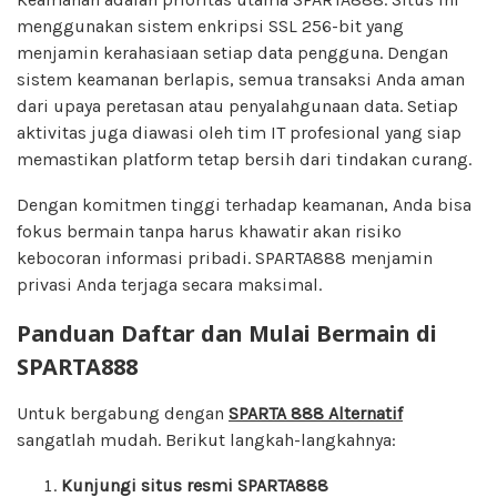
menggunakan sistem enkripsi SSL 256-bit yang
menjamin kerahasiaan setiap data pengguna. Dengan
sistem keamanan berlapis, semua transaksi Anda aman
dari upaya peretasan atau penyalahgunaan data. Setiap
aktivitas juga diawasi oleh tim IT profesional yang siap
memastikan platform tetap bersih dari tindakan curang.
Dengan komitmen tinggi terhadap keamanan, Anda bisa
fokus bermain tanpa harus khawatir akan risiko
kebocoran informasi pribadi. SPARTA888 menjamin
privasi Anda terjaga secara maksimal.
Panduan Daftar dan Mulai Bermain di
SPARTA888
Untuk bergabung dengan
SPARTA 888 Alternatif
sangatlah mudah. Berikut langkah-langkahnya:
Kunjungi situs resmi SPARTA888