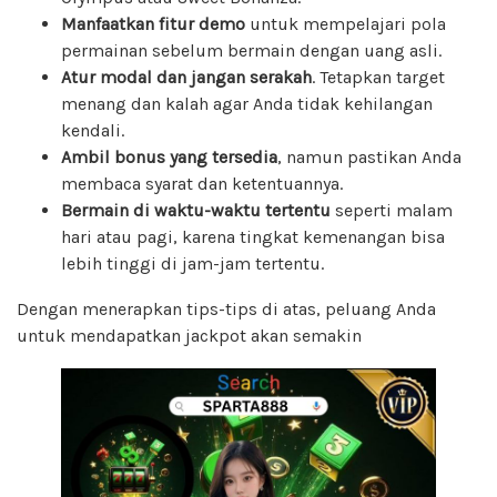
Manfaatkan fitur demo
untuk mempelajari pola
permainan sebelum bermain dengan uang asli.
Atur modal dan jangan serakah
. Tetapkan target
menang dan kalah agar Anda tidak kehilangan
kendali.
Ambil bonus yang tersedia
, namun pastikan Anda
membaca syarat dan ketentuannya.
Bermain di waktu-waktu tertentu
seperti malam
hari atau pagi, karena tingkat kemenangan bisa
lebih tinggi di jam-jam tertentu.
Dengan menerapkan tips-tips di atas, peluang Anda
untuk mendapatkan jackpot akan semakin