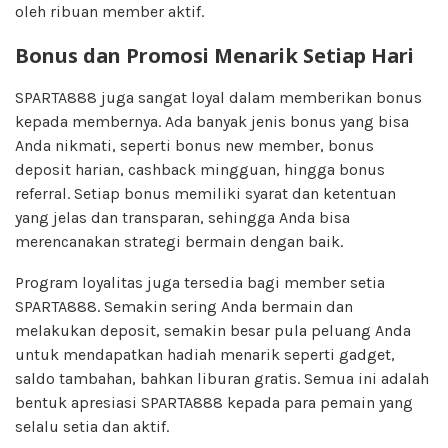
oleh ribuan member aktif.
Bonus dan Promosi Menarik Setiap Hari
SPARTA888 juga sangat loyal dalam memberikan bonus
kepada membernya. Ada banyak jenis bonus yang bisa
Anda nikmati, seperti bonus new member, bonus
deposit harian, cashback mingguan, hingga bonus
referral. Setiap bonus memiliki syarat dan ketentuan
yang jelas dan transparan, sehingga Anda bisa
merencanakan strategi bermain dengan baik.
Program loyalitas juga tersedia bagi member setia
SPARTA888. Semakin sering Anda bermain dan
melakukan deposit, semakin besar pula peluang Anda
untuk mendapatkan hadiah menarik seperti gadget,
saldo tambahan, bahkan liburan gratis. Semua ini adalah
bentuk apresiasi SPARTA888 kepada para pemain yang
selalu setia dan aktif.