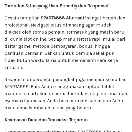
Tampilan Situs yang User Friendly dan Responsif
Desain tampilan
SPARTA888 Alternatif
sangat bersih dan
profesional. Navigasi situs dirancang agar mudah
diakses oleh semua pemain, termasuk yang masih baru
di dunia slot online. Setiap menu tertata rapi, mulai dari
daftar game, metode pembayaran, bonus, hingga
panduan bermain. Bahkan untuk pemula sekalipun,
tidak butuh waktu lama untuk memahami cara kerja
situs ini.
Responsif di berbagai perangkat juga menjadi kelebihan
SPARTA888. Baik Anda menggunakan laptop, tablet,
maupun smartphone, semua tampilan tetap optimal dan
nyaman digunakan. Anda bisa bermain kapan pun Anda
mau tanpa hambatan teknis yang berarti.
Keamanan Data dan Transaksi Terjamin
Keamanan adalah prioritas utama SPARTA888. Situs ini