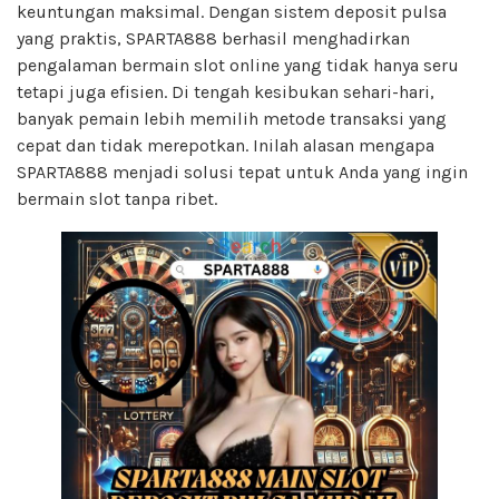
keuntungan maksimal. Dengan sistem deposit pulsa
yang praktis, SPARTA888 berhasil menghadirkan
pengalaman bermain slot online yang tidak hanya seru
tetapi juga efisien. Di tengah kesibukan sehari-hari,
banyak pemain lebih memilih metode transaksi yang
cepat dan tidak merepotkan. Inilah alasan mengapa
SPARTA888 menjadi solusi tepat untuk Anda yang ingin
bermain slot tanpa ribet.