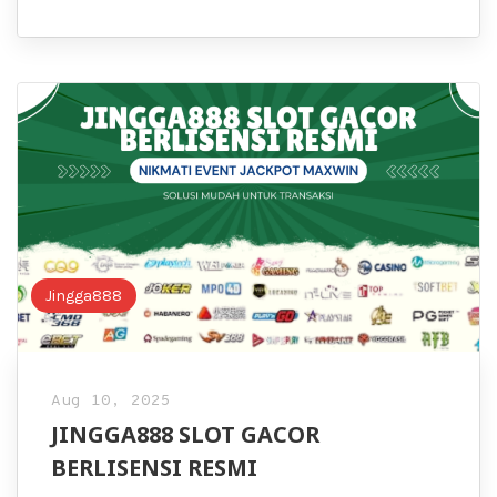
Jingga888
Aug 10, 2025
JINGGA888 SLOT GACOR
BERLISENSI RESMI