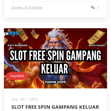
Issho Fujitora
2
Rapi888
Sep 30, 2025
SLOT FREE SPIN GAMPANG KELUAR