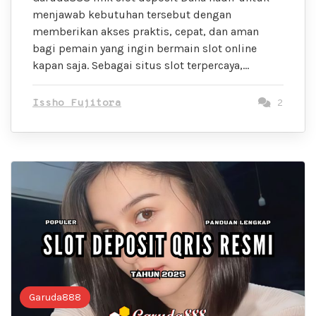
menjawab kebutuhan tersebut dengan
memberikan akses praktis, cepat, dan aman
bagi pemain yang ingin bermain slot online
kapan saja. Sebagai situs slot terpercaya,…
Issho Fujitora
2
Garuda888