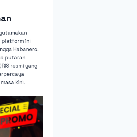
man
engutamakan
platform ini
hingga Habanero.
ua putaran
QRIS resmi yang
erpercaya
masa kini.