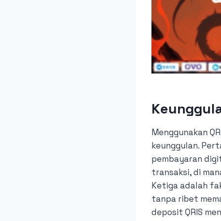
Keunggula
Menggunakan QRI
keunggulan. Pert
pembayaran digit
transaksi, di ma
Ketiga adalah fa
tanpa ribet mema
deposit QRIS men