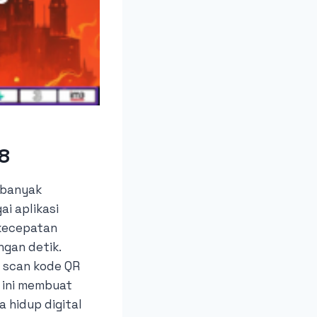
8
 banyak
i aplikasi
 kecepatan
ngan detik.
 scan kode QR
 ini membuat
 hidup digital