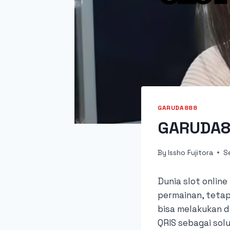
GARUDA888
GARUDA88
By
Issho Fujitora
S
Dunia slot online
permainan, tetap
bisa melakukan de
QRIS sebagai so