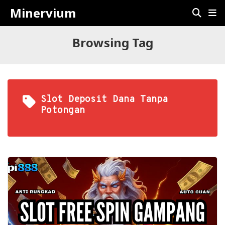
Minervium
Browsing Tag
Slot Deposit Dana Tanpa
Potongan